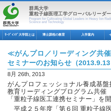
群馬大学
重粒子線医理工学グローバルリーダ
Program for Cultivating Global Leaders in Heavy Ion Ra
Science and Technology
ﾘｰﾃﾞｨﾝｸﾞ大学院とは
博士課程の教育
入学案内
≪がんプロ／リーディング共催
セミナーのお知らせ（2013.9.1
8月 26th, 2013
がんプロフェッショナル養成基盤
教育リーディングプログラム共催
「重粒子線医工連携セミナー」を
平成２５年度「第６回 重粒子線