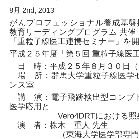
8月 2nd, 2013
がんプロフェッショナル養成基盤
教育リーディングプログラム 共催
「重粒子線医工連携セミナー」を
平成２５年度「第５回 重粒子線
日 時：平成２５年８月３０日（
場 所：群馬大学重粒子線医学
ンス室
講 演：電子飛跡検出型コンプ
医学応用と
Vero4DRTにおける照射
演 者：株木 重人 先生
（東海大学医学部専門診療