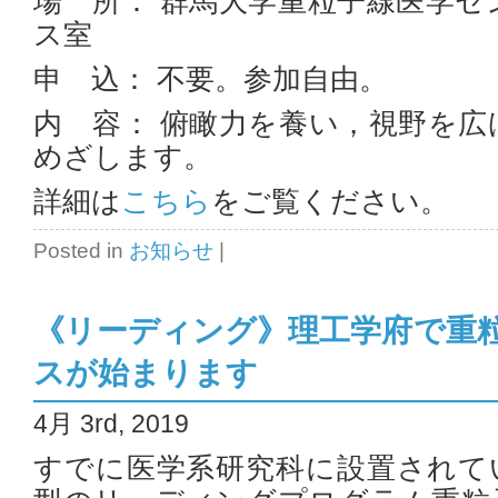
場 所： 群馬大学重粒子線医学
ス室
申 込： 不要。参加自由。
内 容： 俯瞰力を養い，視野を
めざします。
詳細は
こちら
をご覧ください。
Posted in
お知らせ
|
《リーディング》理工学府で重
スが始まります
4月 3rd, 2019
すでに医学系研究科に設置されて