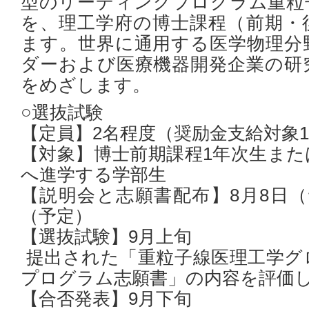
型のリーディングプログラム重粒
を、理工学府の博士課程（前期・
ます。世界に通用する医学物理分
ダーおよび医療機器開発企業の研
をめざします。
○選抜試験
【定員】2名程度（奨励金支給対象
【対象】博士前期課程1年次生また
へ進学する学部生
【説明会と志願書配布】8月8日（
（予定）
【選抜試験】9月上旬
提出された「重粒子線医理工学グ
プログラム志願書」の内容を評価
【合否発表】9月下旬