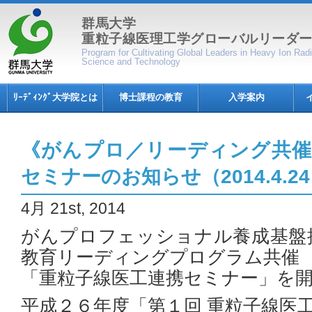
群馬大学
重粒子線医理工学グローバルリーダ
Program for Cultivating Global Leaders in Heavy Ion Ra
Science and Technology
ﾘｰﾃﾞｨﾝｸﾞ大学院とは
博士課程の教育
入学案内
《がんプロ／リーディング共催
セミナーのお知らせ（2014.4.2
4月 21st, 2014
がんプロフェッショナル養成基盤
教育リーディングプログラム共催
「重粒子線医工連携セミナー」を
平成２６年度「第１回 重粒子線医