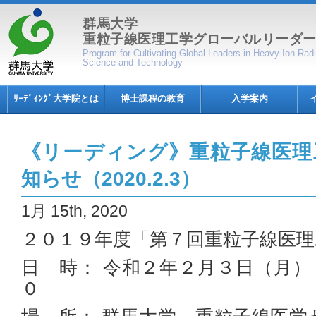
群馬大学
重粒子線医理工学グローバルリーダ
Program for Cultivating Global Leaders in Heavy Ion Ra
Science and Technology
ﾘｰﾃﾞｨﾝｸﾞ大学院とは
博士課程の教育
入学案内
《リーディング》重粒子線医理
知らせ（2020.2.3）
1月 15th, 2020
２０１９年度「第７回重粒子線医理
日 時： 令和２年２月３日（月
０