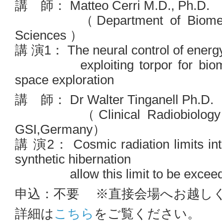
講 師： Matteo Cerri M.D., Ph.D.
（Department of Biomedica
Sciences ）
講 演1： The neural control of energy
exploiting torpor for biomedi
space exploration
講 師： Dr Walter Tinganell Ph.D.
（Clinical Radiobiology Gr
GSI,Germany）
講 演2： Cosmic radiation limits inte
synthetic hibernation
allow this limit to be excee
申込：不要 ※直接会場へお越し
詳細は
こちら
をご覧ください。