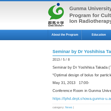
Gunma Universit
Program for Cult
Ion Radiothera
About the Program
Education
Seminar by Dr Yoshihisa Ta
2013 / 5 / 8
Seminar by Dr Yoshihisa Takada (
“Optimal design of bolus for partic
May 31, 2013 17:00-
Conference Room in Gunma Univer
https://lphd.dept.showa.gunma-u.a
category:
News
|