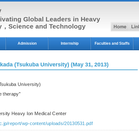
y
ivating Global Leaders in Heavy
hom
py，Science and Technology
Admission
Internship
Faculties and Staffs
kada (Tsukuba University) (May 31, 2013)
Tsukuba University)
le therapy”
sity Heavy Ion Medical Center
c.jp/report/wp-content/uploads/20130531.pdf