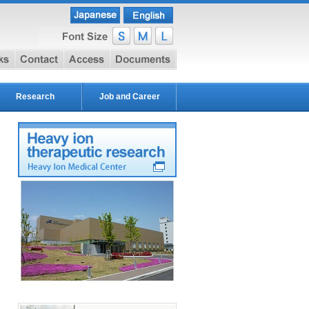
e
link
contact
access
document
Research
Job and Career