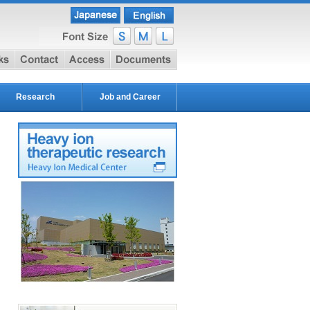
e
link
contact
access
document
Research
Job and Career