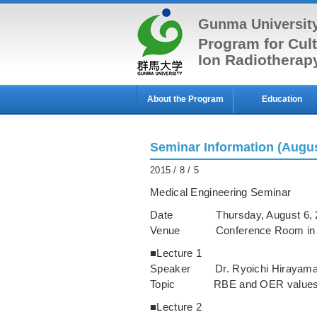
Gunma Universit
Program for Cult
Ion Radiothera
About the Program
Education
Seminar Information (Augus
2015 / 8 / 5
Medical Engineering Seminar
Date Thursday, August 6, 2
Venue Conference Room in Gun
■Lecture 1
Speaker Dr. Ryoichi Hirayama
Topic RBE and OER values dep
■Lecture 2