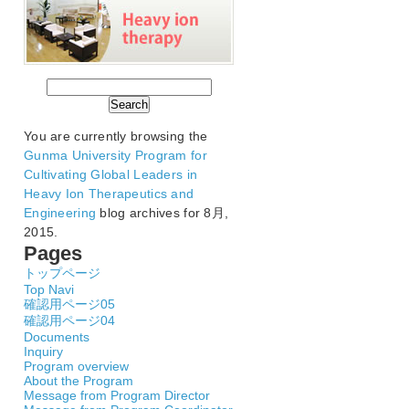
You are currently browsing the
Gunma University Program for
Cultivating Global Leaders in
Heavy Ion Therapeutics and
Engineering
blog archives for 8月,
2015.
Pages
トップページ
Top Navi
確認用ページ05
確認用ページ04
Documents
Inquiry
Program overview
About the Program
Message from Program Director