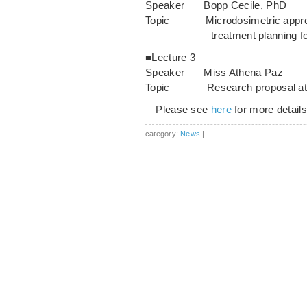
Speaker Bopp Cecile, PhD
Topic Microdosimetric approach 
treatment planning for cha
■Lecture 3
Speaker Miss Athena Paz
Topic Research proposal at 
Please see
here
for more details
category:
News
|