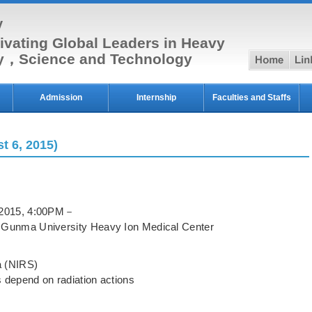
y
ivating Global Leaders in Heavy
hom
py，Science and Technology
Admission
Internship
Faculties and Staffs
t 6, 2015)
015, 4:00PM－
ma University Heavy Ion Medical Center
 (NIRS)
end on radiation actions